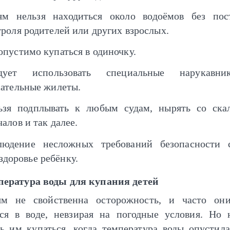
ям нельзя находиться около водоёмов без пос
троля родителей или других взрослых.
опустимо купаться в одиночку.
дует использовать специальные нарукавн
сательные жилеты.
ьзя подплывать к любым судам, нырять со скал
алов и так далее.
людение несложных требований безопасности 
здоровье ребёнку.
пература воды для купания детей
ям не свойственна осторожность, и часто он
ься в воде, невзирая на погодные условия. Но 
ть им купаться, когда температура воды опустил