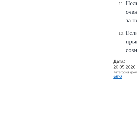
Нел
оче
за н
Есл
пры
соз
Дата:
20.05.2026
Категория док
ФБУЗ