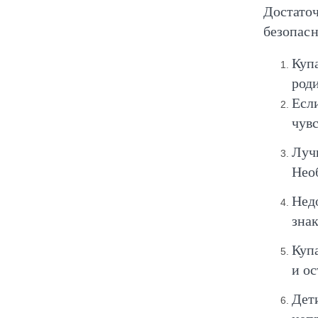
Достат
безопасн
Куп
роди
Есл
чувс
Луч
Нео
Нед
знак
Куп
и ос
Дет