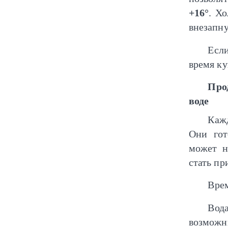
+16°
. Х
внезапн
Если
время ку
Про
воде
Кажд
Они гот
может н
стать пр
Врем
Вод
возмож