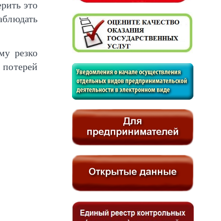
ерить это
наблюдать
му резко
 потерей
.