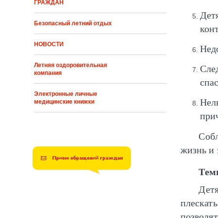
ГРАЖДАН
Дет
Безопасный летний отдых
кон
НОВОСТИ
Нед
Летняя оздоровительная
Сле
компания
спа
Электронные личные
Нел
медицинские книжки
прич
Соб
жизнь и 
Тем
Дет
плескат
позволя