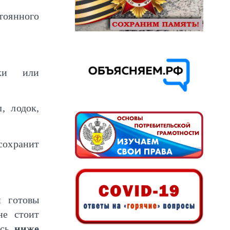
тоянного
ики или
, лодок,
сохранит
и готовы
не стоит
ась
ниже