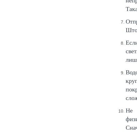
неп
Така
Отп
Што
Есл
све
лиши
Вод
кру
пок
сло
Не 
физ
Сна