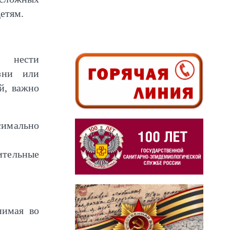
етям.
и нести
зни или
й, важно
имально
тительные
нимая во