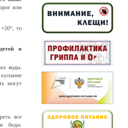
орог или
+20°, то
детей в
из воды.
 купание
ть могут
реть все
я беды.