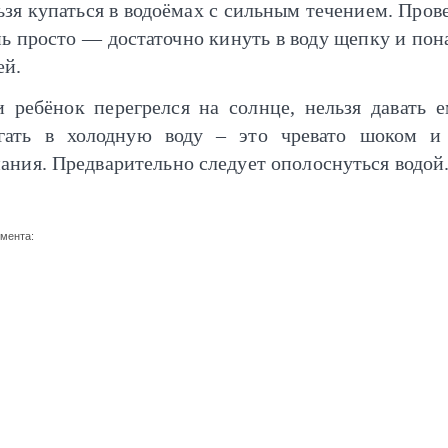
ьзя купаться в водоёмах с сильным течением. Пров
нь просто — достаточно кинуть в воду щепку и по
ей.
и ребёнок перегрелся на солнце, нельзя давать е
гать в холодную воду – это чревато шоком и
нания. Предварительно следует ополоснуться водой
умента: