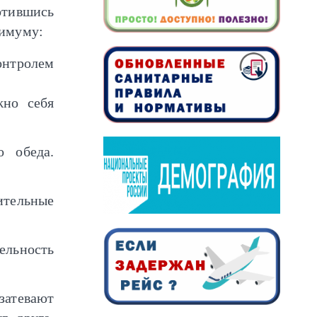
тившись
нимуму:
онтролем
жно себя
о обеда.
ительные
ельность
атевают