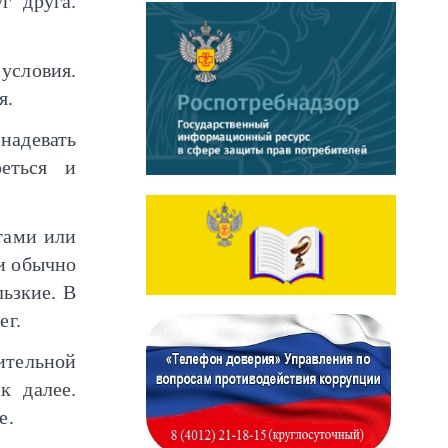
г друга.
условия.
я.
надевать
еться и
тами или
и обычно
ьзкие. В
ег.
ительной
к далее.
е.