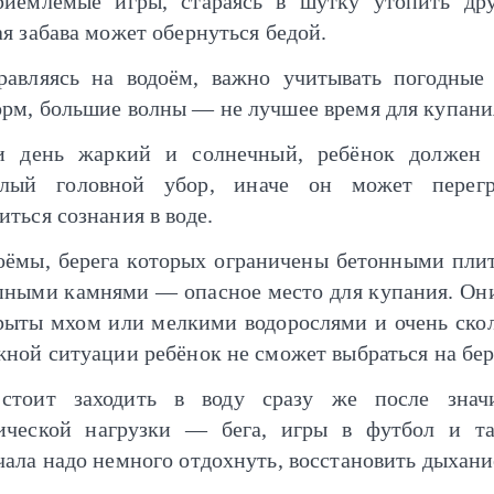
риемлемые игры, стараясь в шутку утопить дру
я забава может обернуться бедой.
равляясь на водоём, важно учитывать погодные 
рм, большие волны — не лучшее время для купани
и день жаркий и солнечный, ребёнок должен 
тлый головной убор, иначе он может перегр
ться сознания в воде.
оёмы, берега которых ограничены бетонными пли
пными камнями — опасное место для купания. Он
рыты мхом или мелкими водорослями и очень скол
жной ситуации ребёнок не сможет выбраться на бер
стоит заходить в воду сразу же после знач
ической нагрузки — бега, игры в футбол и та
чала надо немного отдохнуть, восстановить дыхани