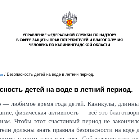
/
Безопасность детей на воде в летний период.
ор
ь
сность детей на воде в летний период.
 — любимое время года детей. Каникулы, длинны
ание, физическая активность — всё это благотвор
низм. Чтобы этот счастливый период не закончилс
тели должны знать правила безопасности на воде 
комить с ними сына или дочь. Соблюдение этих н