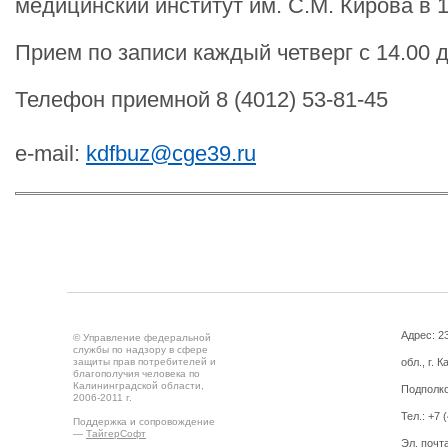
медицинский институт им. С.М. Кирова в 1
Прием по записи каждый четверг с 14.00 д
Телефон приемной 8 (4012) 53-81-45
e-mail:
kdfbuz@cge39.ru
Адрес: 2
© Управление федеральной
службы по надзору в сфере
защиты прав потребителей и
обл., г. 
благополучия человека по
Калининградской области,
Подполко
2006-2011 г.
Тел.: +7 
Поддержка и сопровождение
—
ТайгерСофт
Эл. почт