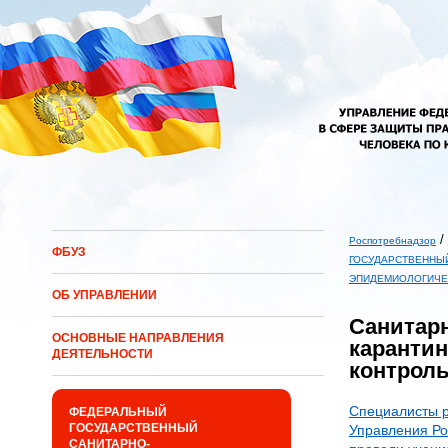
Перейти к основному содержанию
/
Роспотребнадзор
ФБУЗ
Вы здесь
ГОСУДАРСТВЕННЫ
ЭПИДЕМИОЛОГИЧЕ
ОБ УПРАВЛЕНИИ
Санитарн
ОСНОВНЫЕ НАПРАВЛЕНИЯ
каранти
ДЕЯТЕЛЬНОСТИ
контрол
Специалисты р
ФЕДЕРАЛЬНЫЙ
ГОСУДАРСТВЕННЫЙ
Управления Ро
САНИТАРНО-