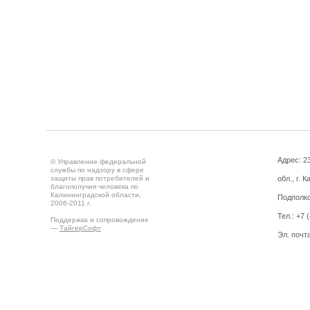
Адрес: 2
© Управление федеральной
службы по надзору в сфере
защиты прав потребителей и
обл., г. 
благополучия человека по
Калининградской области,
Подполко
2006-2011 г.
Тел.: +7 
Поддержка и сопровождение
—
ТайгерСофт
Эл. почт