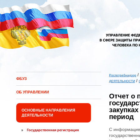
Перейти к основному содержанию
/
Роспотребнадзор
ФБУЗ
/
Вы здесь
ДЕЯТЕЛЬНОСТИ
ОБ УПРАВЛЕНИИ
Отчет о
государ
закупках
ОСНОВНЫЕ НАПРАВЛЕНИЯ
период
ДЕЯТЕЛЬНОСТИ
С информацие
Государственная регистрация
государственн