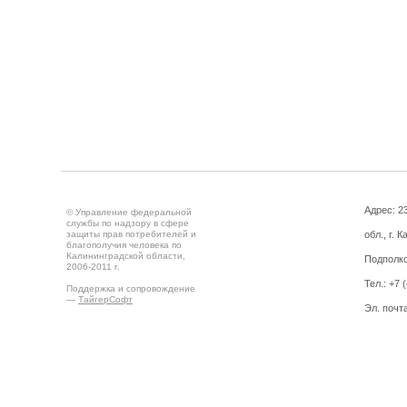
Адрес: 2
© Управление федеральной
службы по надзору в сфере
защиты прав потребителей и
обл., г. 
благополучия человека по
Калининградской области,
Подполко
2006-2011 г.
Тел.: +7 
Поддержка и сопровождение
—
ТайгерСофт
Эл. почт