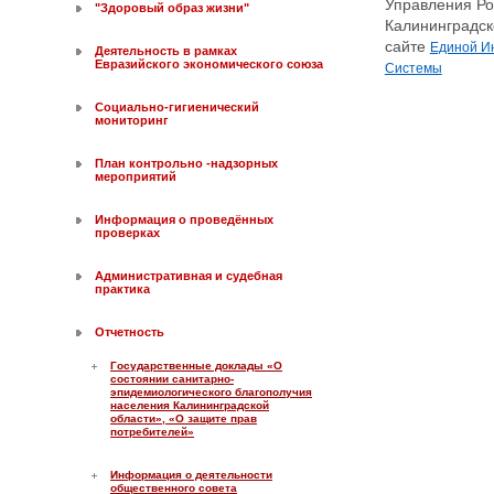
Управления Ро
"Здоровый образ жизни"
Калининградск
сайте
Единой И
Деятельность в рамках
Евразийского экономического союза
Системы
Социально-гигиенический
мониторинг
План контрольно -надзорных
мероприятий
Информация о проведённых
проверках
Административная и судебная
практика
Отчетность
Государственные доклады «О
состоянии санитарно-
эпидемиологического благополучия
населения Калининградской
области», «О защите прав
потребителей»
Информация о деятельности
общественного совета