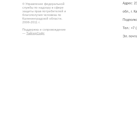
Адрес: 2
© Управление федеральной
службы по надзору в сфере
защиты прав потребителей и
обл., г. 
благополучия человека по
Калининградской области,
Подполко
2006-2011 г.
Тел.: +7 
Поддержка и сопровождение
—
ТайгерСофт
Эл. почт