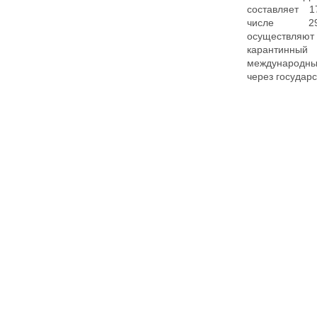
составляет 1
числе 29
осуществл
карантинны
международны
через государ