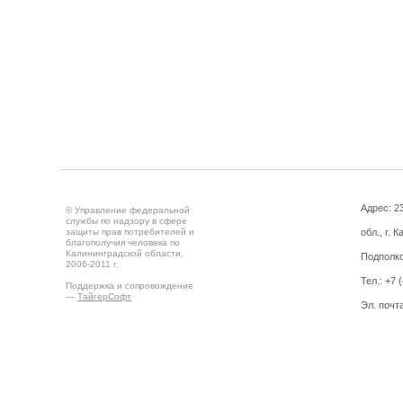
Адрес: 2
© Управление федеральной
службы по надзору в сфере
защиты прав потребителей и
обл., г. 
благополучия человека по
Калининградской области,
Подполко
2006-2011 г.
Тел.: +7 
Поддержка и сопровождение
—
ТайгерСофт
Эл. почт