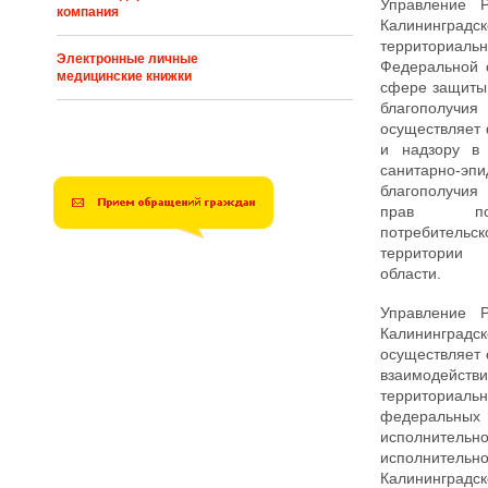
Управление Р
компания
Калининградс
территори
Электронные личные
Федеральной 
медицинские книжки
сфере защиты
благополу
осуществляет
и надзору в
санитарно-эпи
благополучия
прав по
потребител
территории
области.
Управление Р
Калинингр
осуществляет 
взаимо
территориаль
федерал
исполнительн
исполнит
Калининградск