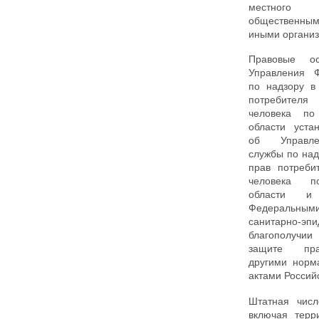
местного 
общественны
иными органи
Правовые ос
Управления 
по надзору в
потребител
человека п
области уста
об Управле
службы по на
прав потреби
человека п
области и 
Федеральн
санитарно-эп
благополуч
защите пра
другими норм
актами Россий
Штатная числ
включая терр