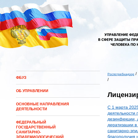
Перейти к основному содержанию
/
Роспотребнадзор
ФБУЗ
/
Вы здесь
ОБ УПРАВЛЕНИИ
Лицензи
ОСНОВНЫЕ НАПРАВЛЕНИЯ
С 1 марта 202
ДЕЯТЕЛЬНОСТИ
деятельности 
дезинфекции, 
ФЕДЕРАЛЬНЫЙ
дератизации в
ГОСУДАРСТВЕННЫЙ
санитарно-эпи
САНИТАРНО-
благополучия 
ЭПИДЕМИОЛОГИЧЕСКИЙ