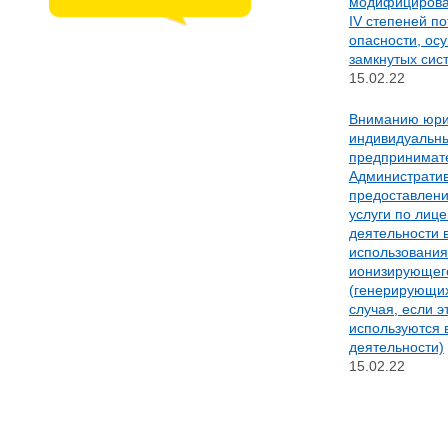
модифицирован
IV степеней п
опасности, ос
замкнутых сис
15.02.22
Вниманию юри
индивидуальн
предпринимате
Административ
предоставлени
услуги по лиц
деятельности 
использования
ионизирующег
(генерирующих
случая, если э
используются 
деятельности)
15.02.22