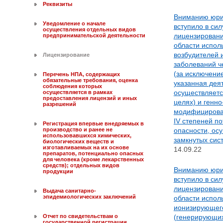
Реквизиты
Вниманию юри
Уведомление о начале
вступило в си
осуществления отдельных видов
лицензировани
предпринимательской деятельности
области испол
возбудителей
Лицензирование
заболеваний ч
(за исключени
Перечень НПА, содержащих
обязательные требования, оценка
указанная дея
соблюдения которых
осуществляетс
осуществляется в рамках
предоставления лицензий и иных
целях) и генн
разрешений
модифицирован
IV степеней п
Регистрация впервые внедряемых в
опасности, ос
производство и ранее не
использовавшихся химических,
замкнутых сис
биологических веществ и
изготавливаемых на их основе
14.09.22
препаратов, потенциально опасных
для человека (кроме лекарственных
средств); отдельных видов
Вниманию юри
продукции
вступило в си
лицензировани
Выдача санитарно-
эпидемиологических заключений
области испол
ионизирующег
(генерирующих
Отчет по свидетельствам о
государственной регистрации