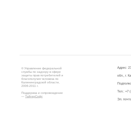
Адрес: 2
© Управление федеральной
службы по надзору в сфере
защиты прав потребителей и
обл., г. 
благополучия человека по
Калининградской области,
Подполко
2006-2011 г.
Тел.: +7 
Поддержка и сопровождение
—
ТайгерСофт
Эл. почт