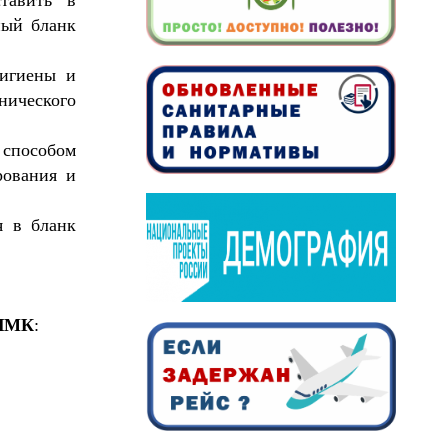
ный бланк
гигиены и
нического
 способом
рования и
я в бланк
ЭЛМК
: