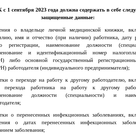
с 1 сентября 2023 года должна содержать в себе сле
защищенные данные:
дения о владельце личной медицинской книжки, вк
лию, имя и отчество (при наличии) работника, дату 
то регистрации, наименование должности (специал
менование и идентификационный номер налогопла
Н) либо основной государственный регистрационн
Н) работодателя (индивидуального предпринимателя);
тки о переходе на работу к другому работодателю, в
у перехода работника на работу к другому работ
менование должности (специальности) и наим
тодателя;
етки о перенесенных инфекционных заболеваниях, в
дения о датах перенесенных инфекционных забол
анием заболевания;