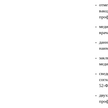
отм
вак
проф
мед
врач
данн
наим
зак
меди
свед
согл
52-Ф
дву
проф