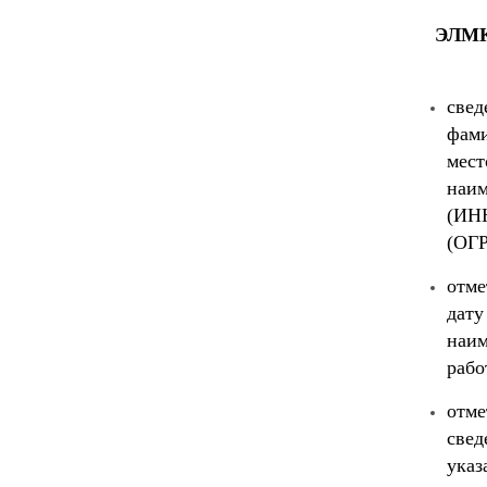
ЭЛМК 
све
фами
мес
наи
(ИН
(ОГР
отме
дат
наи
рабо
отм
све
указ