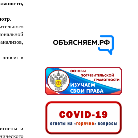
олжности,
мотр.
тельного
иональной
анализов,
 вносит в
гигиены и
нического