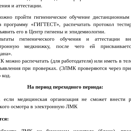
ения и аттестации.
ожно пройти гигиеническое обучение дистанционным
з программу «ГИГТЕСТ», распечатать протокол тести
ъявить его в Центр гигиены и эпидемиологии.
ультаты гигиенического обучения и аттестации вн
ктронную медкнижку, после чего ей присваиваетс
ана».
 можно распечатать (для работодателя) или иметь в тел
ъявления при проверках. (ЭЛМК проверяются через пр
 код.
На период переходного периода:
, если медицинская организация не сможет внести р
кого осмотра в электронную ЛМК
тся:
обрести ЛМК на бумажном носителе (бланк), прос