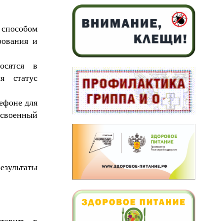
 способом
рования и
осятся в
я статус
ефоне для
исвоенный
езультаты
тавить в