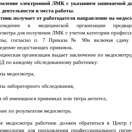
рмление электронной ЛМК с указанием занимаемой д
 деятельности и места работы.
тник получает от работодателя направление на медос
хождение в медицинской организации предвари
смотра для получения ЛМК с учетом категории професс
ппы, согласно п. 7 Приказа № 90н включая сдачу 
едение недостающих прививок.
цинская организация выдает заключение по медосмотру,
 по каждому обследованному работнику:
аты медосмотра,
аты лабораторного обследования,
я об имеющихся прививках или титра антител,
ние по результатам медосмотра.
е медосмотра работник должен обратиться в Центр 
емиологии для прохождения профессионального гигие