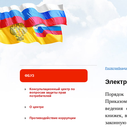
Перейти к основному содержанию
Роспотребнадз
Вы здес
ФБУЗ
Электр
Консультационный центр по
вопросам защиты прав
Порядок
потребителей
Приказом
О центре
ведения 
книжек, в
Противодействие коррупции
законную 