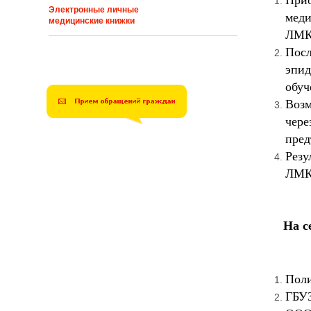
Электронные личные
меди
медицинские книжки
ЛМК
Посл
эпид
обуч
Возм
чере
пред
Резу
ЛМК
На с
Пол
ГБУЗ