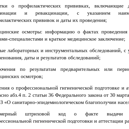
етки о профилактических прививках, включающие 
цинации и ревакцинации, с указанием наиме
илактических прививок и даты их проведения;
ицинские осмотры: информацию о фактах проведения
ами-специалистами и краткое медицинское заключение;
ые лабораторных и инструментальных обследований, с 
енования, даты и результатов обследований;
лючения по результатам предварительных или пери
цинских осмотров;
ения о профессиональной гигиенической подготовке и а
асно абз.4 п. 2 статьи 36 Федерального закона от 30 март
З «О санитарно-эпидемиологическом благополучии насе
хмерный штриховой код о факте выдачи 
ессиональной гигиенической подготовки и аттестации р