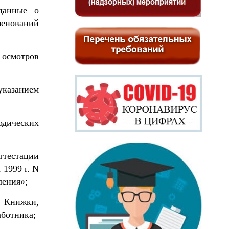
данные о
нований
 осмотров
указанием
одических
ттестации
а
1999 г
. N
ления»;
Книжки,
аботника;