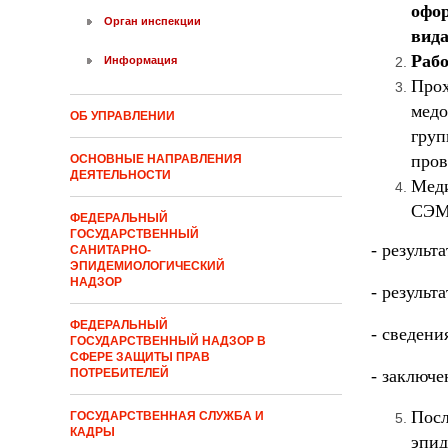
офо
Орган инспекции
вида
Рабо
Информация
Про
медо
ОБ УПРАВЛЕНИИ
гру
пров
ОСНОВНЫЕ НАПРАВЛЕНИЯ
ДЕЯТЕЛЬНОСТИ
Меди
СЭМД
ФЕДЕРАЛЬНЫЙ
ГОСУДАРСТВЕННЫЙ
- результ
САНИТАРНО-
ЭПИДЕМИОЛОГИЧЕСКИЙ
НАДЗОР
- результ
ФЕДЕРАЛЬНЫЙ
- сведени
ГОСУДАРСТВЕННЫЙ НАДЗОР В
СФЕРЕ ЗАЩИТЫ ПРАВ
- заключе
ПОТРЕБИТЕЛЕЙ
Посл
ГОСУДАРСТВЕННАЯ СЛУЖБА И
КАДРЫ
эпид