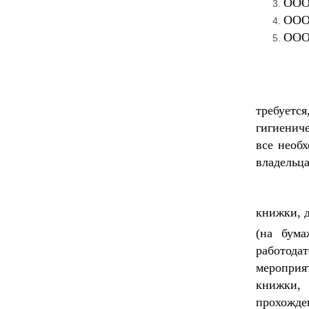
ООО
ООО 
ООО
При пер
требуетс
гигиениче
все необ
владельц
Для тог
книжки, д
(на бума
работод
мероприя
книжки, 
прохожде