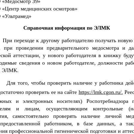
 «Медосмотр 39»
«Центр медицинских осмотров»
 «Ультрамед»
Справочная информация по ЭЛМК
еходе к другому работодателю получать новую
я, при проведении предварительного медосмотра и д
ской аттестации, у нового работодателя в книжку буду
ходимые сведения о новом работодателе, должности ра
а ЭЛМК.
о, чтобы проверить наличие у работника дей
остаточно проверить ее на сайте
https://lmk.cgon.ru/.
Рее
жных и электронных носителях) Роспотребнадзора 
ателям и лицам, осуществляющим контрольные (на
тия, самостоятельно проверять наличие личной ме
предоставленной работником, в базе данных, а та
ния профессиональной гигиенической подготовки и аттес