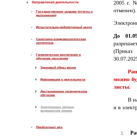
2005 г. 
Направления деятельности
отменен).
Государственное задание (отчеты о
выполнении)
Электрон
Испытательно-лабораторный центр
До 01.09
Санитарно-эпидемиологическая
разрешае
экспертиза
(Приказ
Гигиеническое воспитание и
30.07.202
обучение населения
Здоровый образ жизни
Ран
можно бу
Информация о деятельности
листы.
Дистанционное гигиеническое
обучение
В н
и в элект
Электронные личные
медицинские книжки
Прейскурант цен
Раб