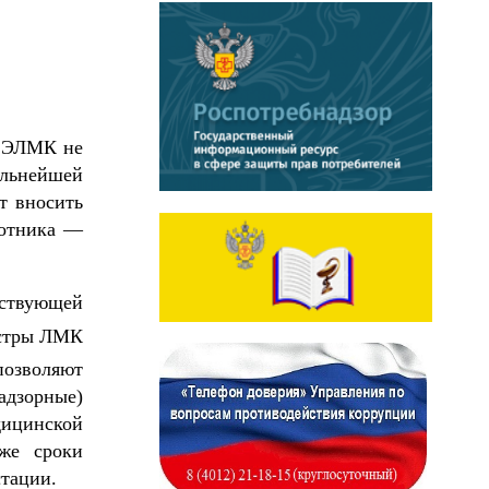
 ЭЛМК не
альнейшей
т вносить
ботника —
ствующей
стры ЛМК
позволяют
дзорные)
дицинской
кже сроки
тации.