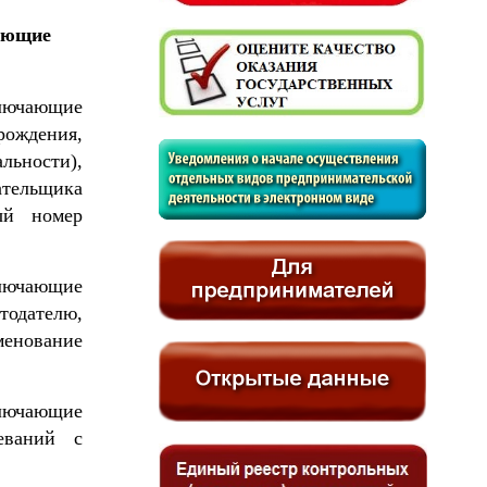
дующие
лючающие
рождения,
ьности),
тельщика
ый номер
ключающие
одателю,
енование
ключающие
еваний с