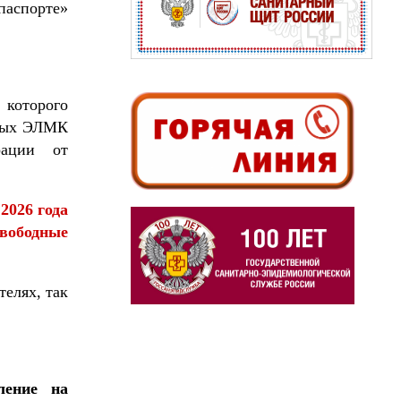
паспорте»
которого
нных ЭЛМК
рации от
2026 года
свободные
елях, так
ление на