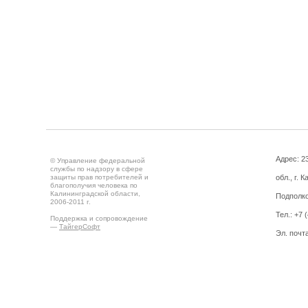
Адрес: 2
© Управление федеральной
службы по надзору в сфере
защиты прав потребителей и
обл., г. 
благополучия человека по
Калининградской области,
Подполко
2006-2011 г.
Тел.: +7 
Поддержка и сопровождение
—
ТайгерСофт
Эл. почт