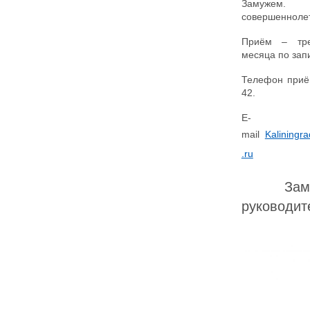
Замужем
совершеннолет
Приём – тре
месяца по запи
Телефон приё
42.
E-
mail
Kaliningr
.ru
Зам
руководит