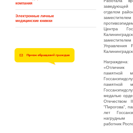
Работала вра
компания
заведующей 
отделом райо
Электронные личные
заместителем
медицинские книжки
противоэпи
Центра Гос
Калинингр
заместител
Управления Р
Калининградск
Награждена:
«Отличник 
памятной 
Госсанэпид
памятной 
Госсанэпид
медалью орде
Отечеством I
"Пирогова", п
лет Госсанэ
нагрудным 
работник Росп