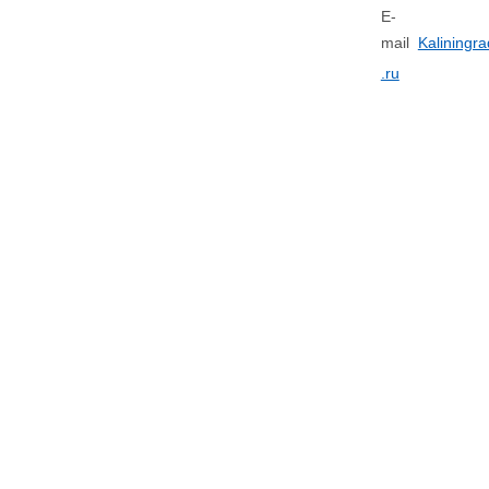
E-
mail
Kaliningr
.ru