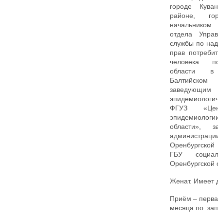
городе Куван
районе, го
начальником
отдела Упра
службы по на
прав потреби
человека п
области в
Балтийском 
заведующим 
эпидемиолог
ФГУЗ «Це
эпидемиолог
области», з
администраци
Оренбургской
ГБУ социаль
Оренбургской 
Женат. Имеет 
Приём – перв
месяца по запи