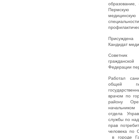
образование,
Пермскую 
медицинск
специаль
профилактичес
Присуждена
Кандидат меди
Советник 
гражданской
Федерации пер
Работал сан
общей ги
государств
врачом по го
району Орен
начальником
отдела Упра
службы по на
прав потреби
человека по 
в городе Га