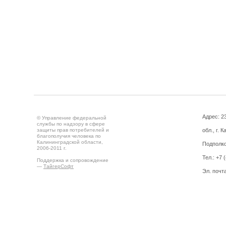
Адрес: 2
© Управление федеральной
службы по надзору в сфере
защиты прав потребителей и
обл., г. 
благополучия человека по
Калининградской области,
Подполко
2006-2011 г.
Тел.: +7 
Поддержка и сопровождение
—
ТайгерСофт
Эл. почт