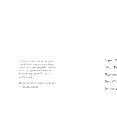
Адрес: 2
© Управление федеральной
службы по надзору в сфере
защиты прав потребителей и
обл., г. 
благополучия человека по
Калининградской области,
Подполко
2006-2011 г.
Тел.: +7 
Поддержка и сопровождение
—
ТайгерСофт
Эл. почт