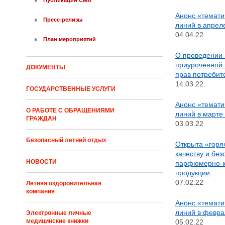
Публикации СМИ
Анонс «темати
Пресс-релизы
линий в апрел
04.04.22
План мероприятий
О проведении 
приуроченной
ДОКУМЕНТЫ
прав потребит
14.03.22
ГОСУДАРСТВЕННЫЕ УСЛУГИ
Анонс «темати
О РАБОТЕ С ОБРАЩЕНИЯМИ
линий в марте
ГРАЖДАН
03.03.22
Безопасный летний отдых
Открыта «горя
качеству и без
НОВОСТИ
парфюмерно-к
продукции
07.02.22
Летняя оздоровительная
компания
Анонс «темати
линий в февра
Электронные личные
медицинские книжки
05.02.22