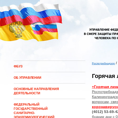
Перейти к основному содержанию
/
Роспотребнадзор
ФБУЗ
Вы здесь
Горячая
ОБ УПРАВЛЕНИИ
«Горячая лин
ОСНОВНЫЕ НАПРАВЛЕНИЯ
Роспотребнадз
ДЕЯТЕЛЬНОСТИ
Калининградск
вопросам, свя
ФЕДЕРАЛЬНЫЙ
коронавирус
ГОСУДАРСТВЕННЫЙ
(4012) 53-69-42
САНИТАРНО-
будние дни с 0
ЭПИДЕМИОЛОГИЧЕСКИЙ