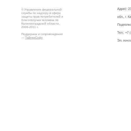
Адрес: 2
© Управление федеральной
службы по надзору в сфере
защиты прав потребителей и
обл., г. 
благополучия человека по
Калининградской области,
Подполко
2006-2011 г.
Тел.: +7 
Поддержка и сопровождение
—
ТайгерСофт
Эл. почт