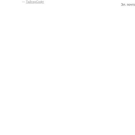
—
ТайгерСофт
Эл. почт