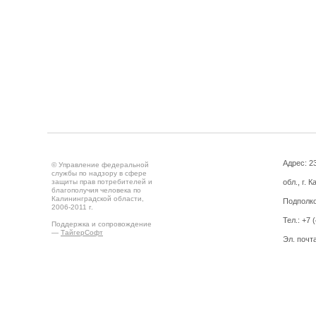
Адрес: 2
© Управление федеральной
службы по надзору в сфере
защиты прав потребителей и
обл., г. 
благополучия человека по
Калининградской области,
Подполко
2006-2011 г.
Тел.: +7 
Поддержка и сопровождение
—
ТайгерСофт
Эл. почт