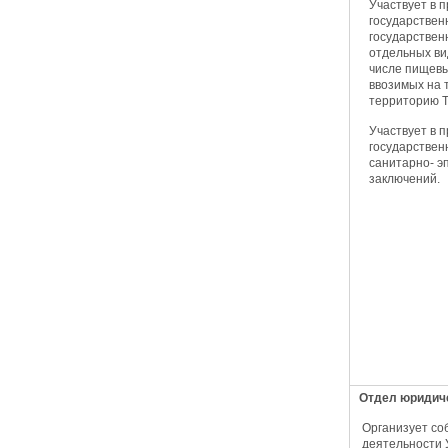
Участвует в 
государствен
государствен
отдельных ви
числе пищевы
ввозимых на
территорию Т
Участвует в 
государствен
санитарно- э
заключений.
Отдел юридич
Организует со
деятельности 