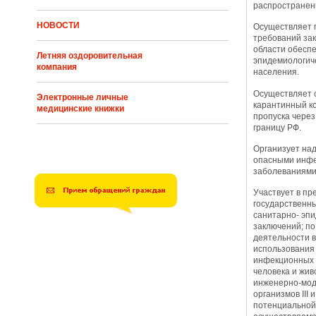
распространен
НОВОСТИ
Осуществляет 
требований зак
области обесп
Летняя оздоровительная
эпидемиологич
компания
населения.
Осуществляет 
Электронные личные
карантинный ко
медицинские книжки
пропуска через
границу РФ.
Организует над
опасными инф
заболеваниями
Участвует в пр
государственны
санитарно- эп
заключений; п
деятельности в
использования
инфекционных 
человека и жив
инженерно-мо
организмов III 
потенциальной