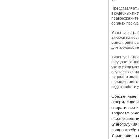
Представляет 
в судебных инс
правоохранител
органах прокур
Участвует в р
заказов на пос
выполнения раб
для государств
Участвует в пр
государственно
учету уведомле
осуществления
лицами и инди
предпринимате
видов работ и у
Обеспечивает 
оформление и
оперативной 
вопросам обес
эпидемиологи
благополучия 
прав потребит
Управления в