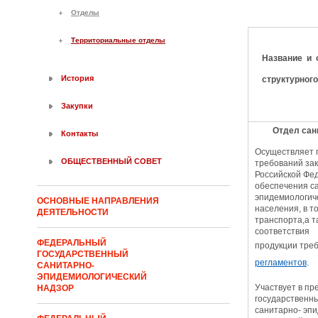
Отделы
Территориальные отделы
Название и 
История
структурног
Закупки
Отдел сан
Контакты
Осуществляет 
ОБЩЕСТВЕННЫЙ СОВЕТ
требований за
Российской Фед
обеспечения са
эпидемиологич
ОСНОВНЫЕ НАПРАВЛЕНИЯ
населения, в т
ДЕЯТЕЛЬНОСТИ
транспорта,а т
соответствия
ФЕДЕРАЛЬНЫЙ
продукции тре
ГОСУДАРСТВЕННЫЙ
регламентов
.
САНИТАРНО-
ЭПИДЕМИОЛОГИЧЕСКИЙ
Участвует в пр
НАДЗОР
государственны
санитарно- эп