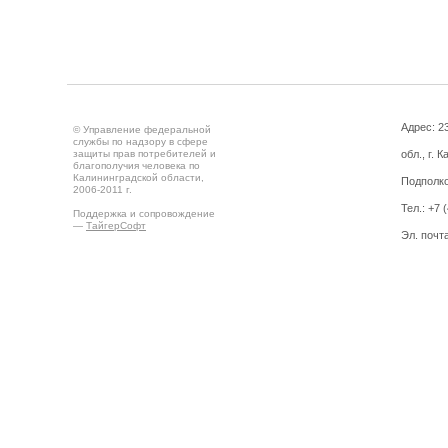
Адрес: 2
© Управление федеральной
службы по надзору в сфере
защиты прав потребителей и
обл., г. 
благополучия человека по
Калининградской области,
Подполко
2006-2011 г.
Тел.: +7 
Поддержка и сопровождение
—
ТайгерСофт
Эл. почт