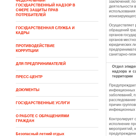
ФЕДЕРАЛЬНЫЙ
заключений; п
ГОСУДАРСТВЕННЫЙ НАДЗОР В
деятельности в
СФЕРЕ ЗАЩИТЫ ПРАВ
использования
ПОТРЕБИТЕЛЕЙ
ионизирующего
Осуществляет 
ГОСУДАРСТВЕННАЯ СЛУЖБА И
обращений гра
КАДРЫ
органов госуда
органов местно
юридических л
ПРОТИВОДЕЙСТВИЕ
предпринимате
КОРРУПЦИИ
санитарно-гиги
ДЛЯ ПРЕДПРИНИМАТЕЛЕЙ
Отдел эпиде
надзора
и с
территории
ПРЕСС-ЦЕНТР
Предупреждает
ДОКУМЕНТЫ
инфекционных 
заболеваний, 
расследование
ГОСУДАРСТВЕННЫЕ УСЛУГИ
причин группов
инфекционных 
О РАБОТЕ С ОБРАЩЕНИЯМИ
Контролирует 
ГРАЖДАН
исполнение пр
мероприятий, 
предупреждени
Безопасный летний отдых