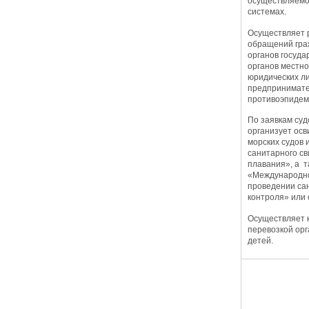
осуществляемо
системах.
Осуществляет 
обращений гра
органов госуда
органов местно
юридических л
предпринимате
противоэпидем
По заявкам су
организует ос
морских судов 
санитарного св
плавания», а т
«Международно
проведении са
контроля» или 
Осуществляет 
перевозкой орг
детей.