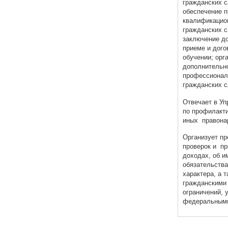
гражданских 
обеспечение 
квалификацио
гражданских 
заключение до
приеме и дого
обучении; орг
дополнительн
профессионал
гражданских 
Отвечает в Уп
по профилакт
иных правона
Организует п
проверок и пр
доходах, об и
обязательств
характера, а 
гражданскими
ограничений, 
федеральными