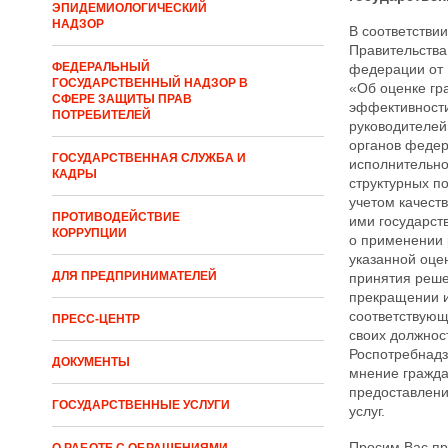
ЭПИДЕМИОЛОГИЧЕСКИЙ
НАДЗОР
В соответстви
Правительства
ФЕДЕРАЛЬНЫЙ
федерации от 
ГОСУДАРСТВЕННЫЙ НАДЗОР В
«Об оценке г
СФЕРЕ ЗАЩИТЫ ПРАВ
эффективности
ПОТРЕБИТЕЛЕЙ
руководителей
органов федер
ГОСУДАРСТВЕННАЯ СЛУЖБА И
исполнительно
КАДРЫ
структурных п
учетом качест
ПРОТИВОДЕЙСТВИЕ
ими государств
КОРРУПЦИИ
о применении 
указанной оце
ДЛЯ ПРЕДПРИНИМАТЕЛЕЙ
принятия реше
прекращении 
соответствую
ПРЕСС-ЦЕНТР
своих должнос
Роспотребнад
ДОКУМЕНТЫ
мнение гражда
предоставлени
ГОСУДАРСТВЕННЫЕ УСЛУГИ
услуг.
Просим Вас пр